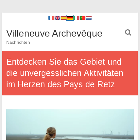
Villeneuve Archevêque
Nachrichten
Entdecken Sie das Gebiet und
die unvergesslichen Aktivitäten
im Herzen des Pays de Retz