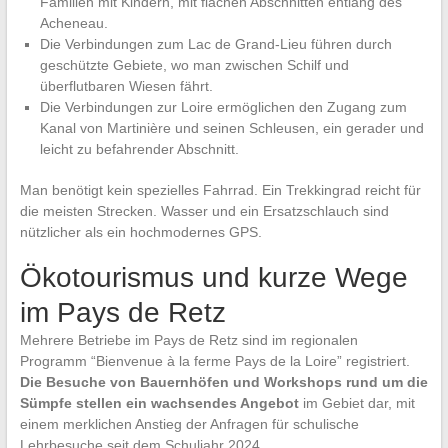
Familien mit Kindern, mit flachen Abschnitten entlang des
Acheneau.
Die Verbindungen zum Lac de Grand-Lieu führen durch
geschützte Gebiete, wo man zwischen Schilf und
überflutbaren Wiesen fährt.
Die Verbindungen zur Loire ermöglichen den Zugang zum
Kanal von Martinière und seinen Schleusen, ein gerader und
leicht zu befahrender Abschnitt.
Man benötigt kein spezielles Fahrrad. Ein Trekkingrad reicht für
die meisten Strecken. Wasser und ein Ersatzschlauch sind
nützlicher als ein hochmodernes GPS.
Ökotourismus und kurze Wege
im Pays de Retz
Mehrere Betriebe im Pays de Retz sind im regionalen
Programm “Bienvenue à la ferme Pays de la Loire” registriert.
Die Besuche von Bauernhöfen und Workshops rund um die
Sümpfe stellen ein wachsendes Angebot
im Gebiet dar, mit
einem merklichen Anstieg der Anfragen für schulische
Lehrbesuche seit dem Schuljahr 2024.