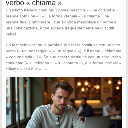
verbo « chiama »
Un ultimo tranello comune: il nome maschile « una chiamata »
prende solo una « l ». La forma verbale « lui chiama » ne
prende due. Confondere i due significa mescolare un nome e
una coniugazione, il che accade frequentemente negli scritti
veloci.
Un test semplice: se la parola può essere sostituita con un altro
nome (« un messaggio », « un segnale »), è il nome « chiamata
» con una sola « l ». Se può essere sostituita con un altro verbo
coniugato (« lui telefona », « lui contatta »), è la forma verbale «
chiama » con due « l ».