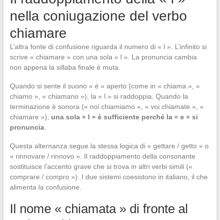
nella coniugazione del verbo
chiamare
L’altra fonte di confusione riguarda il numero di « l ». L’infinito si
scrive « chiamare » con una sola « l ». La pronuncia cambia
non appena la sillaba finale è muta.
Quando si sente il suono « è » aperto (come in « chiama », «
chiamo », « chiamano »), la « l » si raddoppia. Quando la
terminazione è sonora (« noi chiamiamo », « voi chiamate », «
chiamare »),
una sola « l » è sufficiente perché la « e » si
pronuncia
.
Questa alternanza segue la stessa logica di « gettare / getto » o
« rinnovare / rinnovo ». Il raddoppiamento della consonante
sostituisce l’accento grave che si trova in altri verbi simili («
comprare / compro »). I due sistemi coesistono in italiano, il che
alimenta la confusione.
Il nome « chiamata » di fronte al