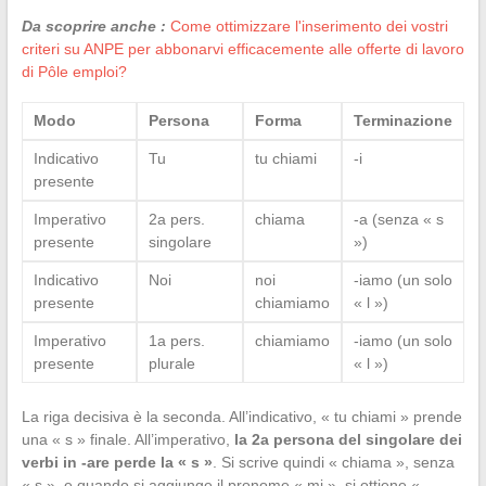
Da scoprire anche :
Come ottimizzare l'inserimento dei vostri
criteri su ANPE per abbonarvi efficacemente alle offerte di lavoro
di Pôle emploi?
Modo
Persona
Forma
Terminazione
Indicativo
Tu
tu chiami
-i
presente
Imperativo
2a pers.
chiama
-a (senza « s
presente
singolare
»)
Indicativo
Noi
noi
-iamo (un solo
presente
chiamiamo
« l »)
Imperativo
1a pers.
chiamiamo
-iamo (un solo
presente
plurale
« l »)
La riga decisiva è la seconda. All’indicativo, « tu chiami » prende
una « s » finale. All’imperativo,
la 2a persona del singolare dei
verbi in -are perde la « s »
. Si scrive quindi « chiama », senza
« s », e quando si aggiunge il pronome « mi », si ottiene «