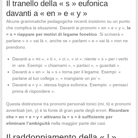
Il tranello della « s » eufonica
davanti a « en » e « y »
Alcune grammatiche pedagogiche recenti insistono su un punto
che complica la situazione. Davanti ai pronomi « en » e « y »,
la
« s » riappare per motivi di legame fonetico
. Si scriverà «
parlane » o « vai là », anche se « parlami » e « vai là » non ne
prendono.
Davanti a « mi », « ti », « ci », « vi »: niente « s » per i verbi
in -are. Esempi: « chiamami », « parlaci », « guardati ».
Davanti a « en »: la « s » torna per il legame. Esempi: «
parlane al tuo collega », « mangiane un po’ ».
Davanti a « y »: stessa logica eufonica. Esempio: « pensaci
prima di rispondere ».
Questa distinzione tra pronomi personali tonici (mi, ti) e pronomi
avverbiali (en, y) è la fonte di gran parte degli errori.
Ricordare
che « en » e « y » attivano la « s » è sufficiente per
eliminare l’ambiguità
nella maggior parte dei casi.
Il raddoppiamento della « l »