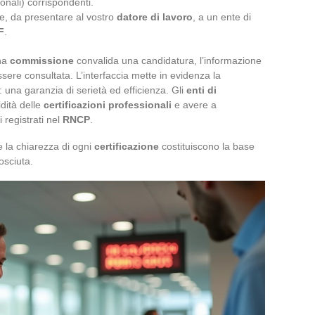
onali) corrispondenti.
iale, da presentare al vostro
datore di lavoro
, a un ente di
F
.
una
commissione
convalida una candidatura, l’informazione
sere consultata. L’interfaccia mette in evidenza la
e: una garanzia di serietà ed efficienza. Gli
enti di
idità delle
certificazioni professionali
e avere a
 registrati nel
RNCP
.
 e la chiarezza di ogni
certificazione
costituiscono la base
osciuta.