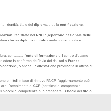
ite, identità, titolo del
diploma
o della
certificazione
,
ficazioni
registrate nel
RNCP
(
repertorio nazionale delle
pitare che un
diploma
o
titolo
cambi nome o codice
ra: contattate l’
ente di formazione
o il centro d’esame
iedete la conferma dell’invio dei risultati a
France
logazione, o anche un’attestazione provvisoria in attesa di
ione o i titoli in fase di rinnovo RNCP, l’aggiornamento può
lare: l’ottenimento di
CCP
(certificati di competenze
 dei blocchi di competenze può precedere il rilascio del
titolo
u questi percorsi frazionati.
o
mastère spécialisé
riconosciuto
RNCP
: il
repertorio
imostrare la realtà della vostra
certificazione
.