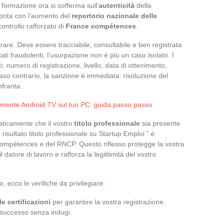
 formazione ora si sofferma sull’
autenticità
della
sprita con l’aumento del
repertorio nazionale delle
controllo rafforzato di
France compétences
.
rare. Deve essere tracciabile, consultabile e ben registrata
tati fraudolenti, l’usurpazione non è più un caso isolato. I
i: numero di registrazione, livello, data di ottenimento,
caso contrario, la sanzione è immediata: risoluzione del
nfranta.
ilmente Android TV sul tuo PC: guida passo passo
aticamente che il vostro
titolo professionale
sia presente
“ risultato titolo professionale su Startup Emploi ” è
e compétences e del RNCP. Questo riflesso protegge la vostra
il datore di lavoro e rafforza la legittimità del vostro
o, ecco le verifiche da privilegiare:
e certificazioni
per garantire la vostra registrazione.
o successo senza indugi.