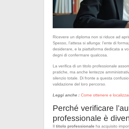
Ricevere un diploma non si riduce ad aprire
Spesso, l’attesa si allunga: l’ente di forma
desiderare, e la piattaforma dedicata a vo
degni di confermare qualcosa.
La verifica di un titolo professionale asso
pratiche, ma anche lentezze amministrative,
silenzio totale. Di fronte a questa confusi
validazione del loro percorso.
Leggi anche :
Come ottenere e localizzar
Perché verificare l’aut
professionale è dive
Il
titolo professionale
ha acquisito impor