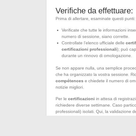
Verifiche da effettuare:
Prima di allertare, esaminate questi punti:
Verificate che tutte le informazioni inser
numero di sessione, siano corrette.
Controllate l’elenco ufficiale delle
certi
certificazioni professionali
); può ca
durante un rinnovo di omologazione.
Se non appare nulla, una semplice procedu
che ha organizzato la vostra sessione. Rich
compétences
e chiedete il numero di omo
notizie migliori.
Per le
certificazioni
in attesa di registraz
richiedere diverse settimane. Caso partico
professionali) isolati. Qui, la validazione
professionale
completo. Rimanete vigili s
Infine, titolari di
bachelor
,
BUT
,
master
nazionale
è il vostro miglior alleato per d