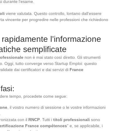
si durante l’esame.
oli
viene valutata. Questo controllo, lontano dall’essere
ta vincente per progredire nelle professioni che richiedono
 rapidamente l’informazione
ratiche semplificate
rofessionale
non è mai stato così diretto. Gli strumenti
ono. Oggi, tutto converge verso Startup Emploi: questo
lidate dai certificatori e dai servizi di
France
fasi:
erdere tempo, procedete come segue:
ione
, il vostro numero di sessione o le vostre informazioni
.
ronizzata con il
RNCP
. Tutti i
titoli professionali
sono
ertificazione France compétences
” e, se applicabile, i