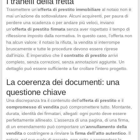
I tranelli della fretta
Trasmettere un’
offerta di prestito immobiliare
al notaio non è
mai un’azione da sottovalutare. Alcuni acquirenti, per paura di
perdere una scadenza o per andare più veloci, inviano
un’
offerta di prestito firmata
senza aver rispettato il tempo di
riflessione imposto dalla normativa. In questo caso, l’offerta non
ha alcun valore: il notaio la rifiuta, la vendita si interrompe
bruscamente e tutte le procedure devono essere riprese
dall’inizio. È imperativo che il
contratto di prestito
arrivi
completo, senza correzioni, senza annotazioni aggiunte. Un
dettaglio può essere sufficiente a far crollare l’intero progetto.
La coerenza dei documenti: una
questione chiave
Una discrepanza tra il contenuto dell’
offerta di prestito
e il
compromesso di vendita
può compromettere tutto. Montante,
durata, identità dei firmatari, allegati: ogni punto deve essere
perfettamente allineato. L’assenza di una pagina, di una firma,
di un emendamento può comportare un’
annullamento della
vendita
o costringere a rinviare la
firma dell’atto autentico
. Il
notaio, nel suo ruolo di garante, non esita a sospendere la