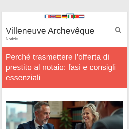
Villeneuve Archevêque
Notizie
Perché trasmettere l’offerta di
prestito al notaio: fasi e consigli
essenziali