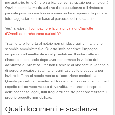
mutuatario
: tutto è nero su bianco, senza spazio per ambiguità.
Opzioni come la
modulazione delle scadenze
o il rimborso
parziale possono anch’esse essere incluse, aprendo la porta a
futuri aggiustamenti in base al percorso del mutuatario.
Vedi anche :
Il compagno e la vita privata di Charlotte
d'Ornellas: perché tanta curiosità?
Trasmettere l’offerta al notaio non si riduce quindi mai a uno
scambio amministrativo. Questo invio sancisce l’impegno
reciproco dell’
emittente
e del
prestatore
. Il notaio attiva il
rilascio dei fondi solo dopo aver confermato la validità del
contratto di prestito
. Per non rischiare di bloccare la vendita o
di perdere preziose settimane, ogni fase delle procedure per
inviare l’offerta al notaio merita un’attenzione meticolosa.
Questa procedura garantisce il trasferimento sicuro dei fondi e il
rispetto del
compromesso di vendita
, ma anche il rispetto
delle scadenze legali, tutti traguardi decisivi per concretizzare il
proprio progetto immobiliare.
Quali documenti e scadenze