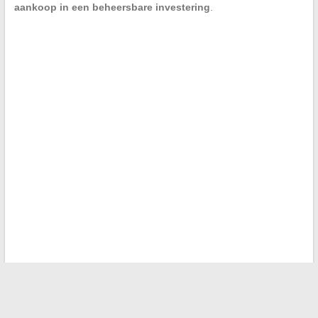
aankoop in een beheersbare investering
.
←
Online voyeurisme: hoe te handelen tegen de verspreiding
van gestolen video’s in Frankrijk?