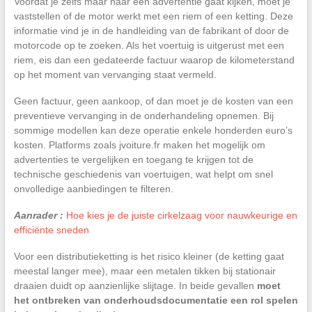
Voordat je zelfs maar naar een advertentie gaat kijken, moet je
vaststellen of de motor werkt met een riem of een ketting. Deze
informatie vind je in de handleiding van de fabrikant of door de
motorcode op te zoeken. Als het voertuig is uitgerust met een
riem, eis dan een gedateerde factuur waarop de kilometerstand
op het moment van vervanging staat vermeld.
Geen factuur, geen aankoop, of dan moet je de kosten van een
preventieve vervanging in de onderhandeling opnemen. Bij
sommige modellen kan deze operatie enkele honderden euro’s
kosten. Platforms zoals jvoiture.fr maken het mogelijk om
advertenties te vergelijken en toegang te krijgen tot de
technische geschiedenis van voertuigen, wat helpt om snel
onvolledige aanbiedingen te filteren.
Aanrader :
Hoe kies je de juiste cirkelzaag voor nauwkeurige en
efficiënte sneden
Voor een distributieketting is het risico kleiner (de ketting gaat
meestal langer mee), maar een metalen tikken bij stationair
draaien duidt op aanzienlijke slijtage. In beide gevallen
moet
het ontbreken van onderhoudsdocumentatie een rol spelen