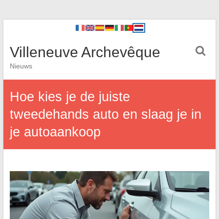
Villeneuve Archevêque
Nieuws
Hoe kies je de juiste
tweedehands auto en slaag je in
je autoaankoop