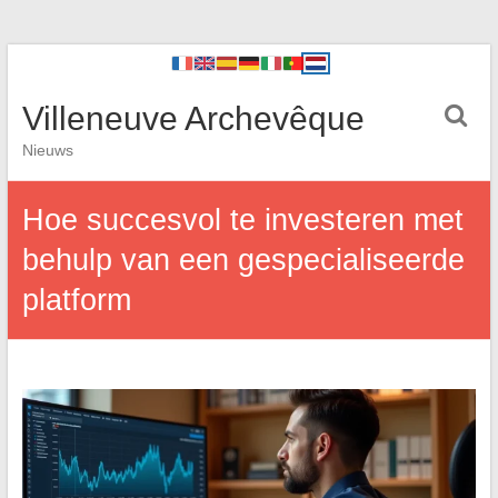
Villeneuve Archevêque
Nieuws
Hoe succesvol te investeren met
behulp van een gespecialiseerde
platform