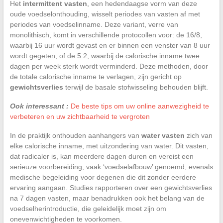
Het
intermittent vasten
, een hedendaagse vorm van deze
oude voedselonthouding, wisselt periodes van vasten af met
periodes van voedselinname. Deze variant, verre van
monolithisch, komt in verschillende protocollen voor: de 16/8,
waarbij 16 uur wordt gevast en er binnen een venster van 8 uur
wordt gegeten, of de 5:2, waarbij de calorische inname twee
dagen per week sterk wordt verminderd. Deze methoden, door
de totale calorische inname te verlagen, zijn gericht op
gewichtsverlies
terwijl de basale stofwisseling behouden blijft.
Ook interessant :
De beste tips om uw online aanwezigheid te
verbeteren en uw zichtbaarheid te vergroten
In de praktijk onthouden aanhangers van
water vasten
zich van
elke calorische inname, met uitzondering van water. Dit vasten,
dat radicaler is, kan meerdere dagen duren en vereist een
serieuze voorbereiding, vaak ‘voedselafbouw’ genoemd, evenals
medische begeleiding voor degenen die dit zonder eerdere
ervaring aangaan. Studies rapporteren over een gewichtsverlies
na 7 dagen vasten, maar benadrukken ook het belang van de
voedselherintroductie, die geleidelijk moet zijn om
onevenwichtigheden te voorkomen.