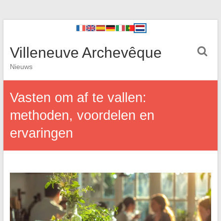
Villeneuve Archevêque
Nieuws
Vasten om af te vallen:
methoden, voordelen en
ervaringen