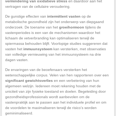
vermindering van oxidatieve stress
en daardoor aan het
vertragen van de cellulaire veroudering.
De gunstige effecten van
intermittent vasten
op de
metabolische gezondheid zijn het onderwerp van diepgaand
onderzoek. De toename van het
groeihormoon
tijdens de
vastenperiodes is een van de mechanismen waardoor het
lichaam de vetverbranding kan optimaliseren terwijl de
spiermassa behouden blijft. Voorlopige studies suggereren dat
vasten het
immuunsysteem
kan versterken, met observaties
van volledige vernieuwing van het immuunsysteem na drie
dagen vasten.
De ervaringen van de beoefenaars versterken het
wetenschappelijke corpus. Velen van hen rapporteren over een
significant gewichtsverlies
en een verbetering van hun
algemeen welzijn. Iedereen moet rekening houden met de
uniciteit van zijn fysieke toestand en doelen. Begeleiding door
gezondheidsprofessionals wordt aanbevolen om de
vastenpraktijk aan te passen aan het individuele profiel en om
de voordelen te maximaliseren terwijl de risico’s worden
geminimaliseerd.