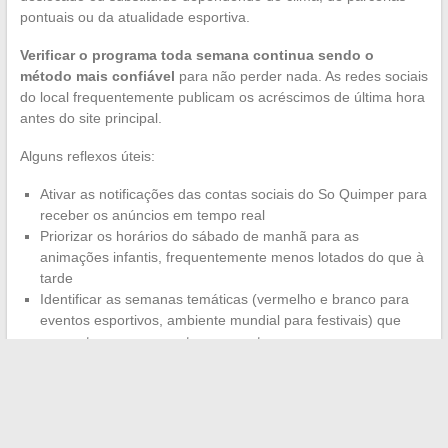
pontuais ou da atualidade esportiva.
Verificar o programa toda semana continua sendo o
método mais confiável
para não perder nada. As redes sociais
do local frequentemente publicam os acréscimos de última hora
antes do site principal.
Alguns reflexos úteis:
Ativar as notificações das contas sociais do So Quimper para
receber os anúncios em tempo real
Priorizar os horários do sábado de manhã para as
animações infantis, frequentemente menos lotados do que à
tarde
Identificar as semanas temáticas (vermelho e branco para
eventos esportivos, ambiente mundial para festivais) que
concentram os momentos marcantes
A temporada de verão no So Quimper reflete uma tendência de
fundo nos Países do Loire e na Bretanha: os espaços
comerciais estão se tornando verdadeiros locais de animações,
com uma programação que se inspira tanto no centro cultural