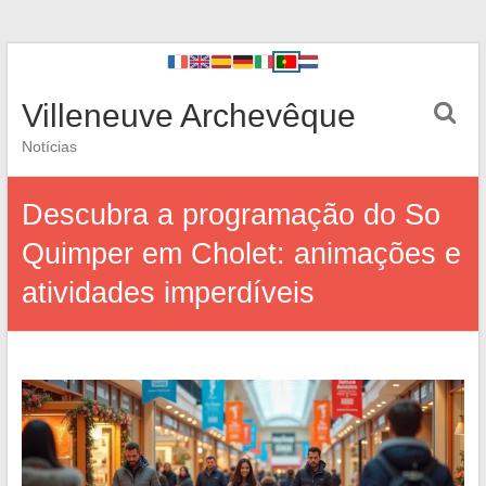
Villeneuve Archevêque
Notícias
Descubra a programação do So
Quimper em Cholet: animações e
atividades imperdíveis