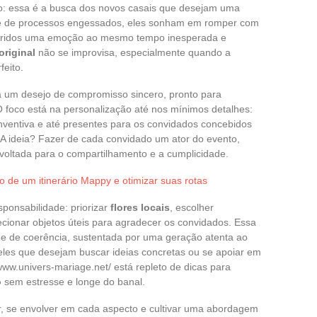
o: essa é a busca dos novos casais que desejam uma
ge de processos engessados, eles sonham em romper com
ueridos uma emoção ao mesmo tempo inesperada e
riginal
não se improvisa, especialmente quando a
eito.
 um desejo de compromisso sincero, pronto para
. O foco está na personalização até nos mínimos detalhes:
inventiva e até presentes para os convidados concebidos
 ideia? Fazer de cada convidado um ator do evento,
oltada para o compartilhamento e a cumplicidade.
o de um itinerário Mappy e otimizar suas rotas
sponsabilidade: priorizar
flores locais
, escolher
lecionar objetos úteis para agradecer os convidados. Essa
e de coerência, sustentada por uma geração atenta ao
eles que desejam buscar ideias concretas ou se apoiar em
www.univers-mariage.net/ está repleto de dicas para
o
sem estresse e longe do banal.
ar, se envolver em cada aspecto e cultivar uma abordagem