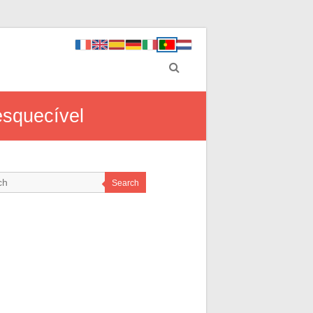
esquecível
Search