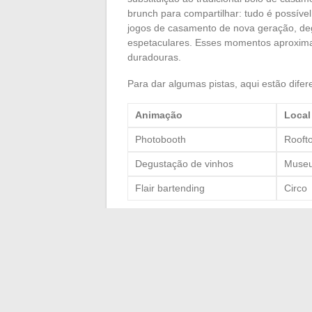
brunch para compartilhar: tudo é possíve
jogos de casamento de nova geração, de
espetaculares. Esses momentos aproxima
duradouras.
Para dar algumas pistas, aqui estão dife
Animação
Local
Photobooth
Rooft
Degustação de vinhos
Muse
Flair bartending
Circo
A tendência do coletivo se estende até a
compartilhar os pedidos, reduz-se os cus
inclusiva. Os convidados saem com prese
personalizados, um gesto que torna a le
relatam um evento onde a surpresa magni
imprevisto, quando bem gerido, definiti
após a última dança.