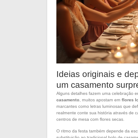
Ideias originais e d
um casamento surpre
Alguns detalhes fazem uma celebração en
casamento
, muitos apostam em
flores l
marcantes como letras luminosas que defi
realmente conte sua história através de 
centros de mesa com flores secas.
O ritmo da festa também depende da esc
substituição ao tradicional bolo de cas