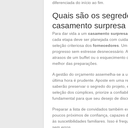
diferenciada do início ao fim.
Quais são os segred
casamento surpresa
Para dar vida a um
casamento surpresa
cada etapa deve ser planejada com cuidad
seleção criteriosa dos
fornecedores
. U
progresso sem estresse desnecessário. An
atrasos de um buffet ou o esquecimento 
melhor das preparações.
A gestão do orçamento assemelha-se a um
última hora é prudente. Aposte em uma r
saberão preservar o segredo do projeto, 
seleção dos cúmplices, priorize a confia
fundamental para que seu desejo de disc
Preparar a lista de convidados também ex
poucos próximos de confiança, capazes d
às suscetibilidades familiares. Isso é f
sem erros.