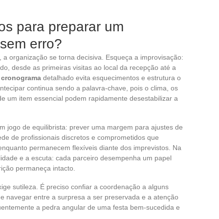
os para preparar um
 sem erro?
, a organização se torna decisiva. Esqueça a improvisação:
o, desde as primeiras visitas ao local da recepção até a
m
cronograma
detalhado evita esquecimentos e estrutura o
tecipar continua sendo a palavra-chave, pois o clima, os
de um item essencial podem rapidamente desestabilizar a
 jogo de equilibrista: prever uma margem para ajustes de
ede de profissionais discretos e comprometidos que
enquanto permanecem flexíveis diante dos imprevistos. Na
bilidade e a escuta: cada parceiro desempenha um papel
rição permaneça intacto.
ige sutileza. É preciso confiar a coordenação a alguns
e navegar entre a surpresa a ser preservada e a atenção
requentemente a pedra angular de uma festa bem-sucedida e