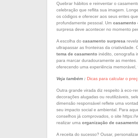
Quebrar hábitos e reinventar o casament
celebração que reflita sua imagem. Lon
os códigos e oferecer aos seus entes q
profundamente pessoal. Um
casamento o
surpresa deve acontecer no momento perf
A escolha do
casamento surpresa
revela
ultrapassar as fronteiras da criatividade
tema de casamento
inédito, cenografia 
para marcar duradouramente as mentes. A
oferecendo uma experiência memorável, v
Veja também :
Dicas para calcular o preç
Outra grande virada diz respeito à eco-re
decorações alugadas ou reutilizáveis, se
dimensão responsável reflete uma vontad
seu impacto social e ambiental. Para aqu
conselhos já comprovados, o site https://
realizar uma
organização de casament
A receita do sucesso? Ousar, personaliz