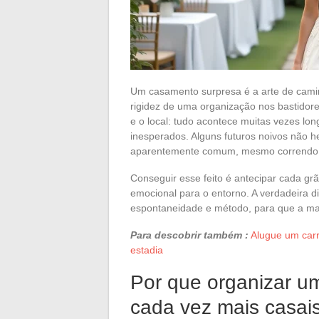
Um casamento surpresa é a arte de camin
rigidez de uma organização nos bastidores.
e o local: tudo acontece muitas vezes lo
inesperados. Alguns futuros noivos não 
aparentemente comum, mesmo correndo o r
Conseguir esse feito é antecipar cada g
emocional para o entorno. A verdadeira d
espontaneidade e método, para que a ma
Para descobrir também :
Alugue um carr
estadia
Por que organizar u
cada vez mais casai