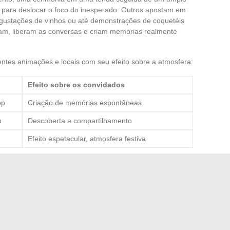
l para deslocar o foco do inesperado. Outros apostam em
gustações de vinhos ou até demonstrações de coquetéis
m, liberam as conversas e criam memórias realmente
rentes animações e locais com seu efeito sobre a atmosfera:
Efeito sobre os convidados
op
Criação de memórias espontâneas
u
Descoberta e compartilhamento
Efeito espetacular, atmosfera festiva
 gestão das bebidas ou aos presentes dados a cada um. Ao
tos enquanto se inscreve em uma lógica sustentável e
ntes pensados para eles e, às vezes, totalmente
mbrança ainda mais viva. Aqueles que se aventuraram
fica a autenticidade, muito mais do que um dia comum. O
vamente tem o poder de marcar os corações muito tempo