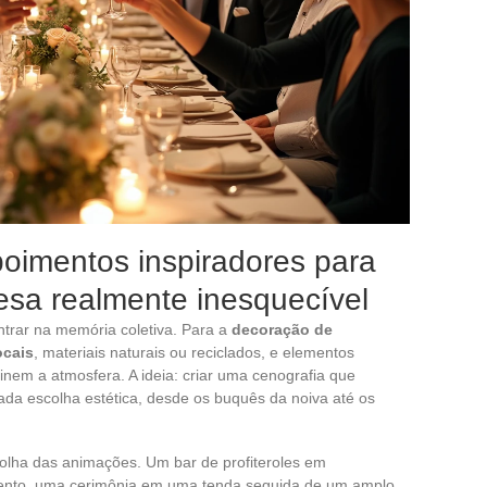
epoimentos inspiradores para
sa realmente inesquecível
trar na memória coletiva. Para a
decoração de
ocais
, materiais naturais ou reciclados, e elementos
nem a atmosfera. A ideia: criar uma cenografia que
cada escolha estética, desde os buquês da noiva até os
olha das animações. Um bar de profiteroles em
amento, uma cerimônia em uma tenda seguida de um amplo