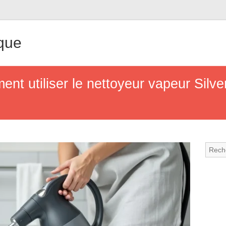
que
nt utiliser le nettoyeur vapeur Silve