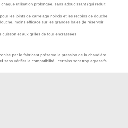
 chaque utilisation prolongée, sans adoucissant (qui réduit
our les joints de carrelage noircis et les recoins de douche
e douche, moins efficace sur les grandes baies (le réservoir
 cuisson et aux grilles de four encrassées
conisé par le fabricant préserve la pression de la chaudière.
el
sans vérifier la compatibilité : certains sont trop agressifs
 et on laisse le bouchon ouvert pour que l’humidité
ec un fond d’eau stagnante accélère l’entartrage et les
un appareil compliqué, mais les détails font la différence
l qui cale au bout de six mois. Eau correcte, réservoir vidé
 réflexes simples qui couvrent la majorité des problèmes