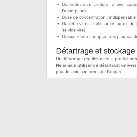
Bonnettes en microfibre : à laver après
l’absorption)
Buse de concentration : indispensable p
Raclette vitres : utile sur les parois d
se vide vite)
Brosse ronde : adaptée aux plaques de
Détartrage et stockage
Un détartrage régulier avec le produit pré
Ne jamais utiliser de détartrant univers
pour les joints internes de l’appareil.
Après chaque séance, on vide le réservoir
résiduelle s’évapore. Ranger l’appareil av
mauvaises odeurs.
Le nettoyeur vapeur Silvercrest n’a rien d’
entre un outil qui dure trois ans et un outi
après usage, pas de produit ajouté : trois
rencontrés par les utilisateurs.