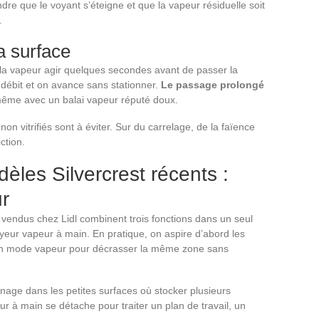
ndre que le voyant s’éteigne et que la vapeur résiduelle soit
.
a surface
 la vapeur agir quelques secondes avant de passer la
 le débit et on avance sans stationner.
Le passage prolongé
même avec un balai vapeur réputé doux.
on vitrifiés sont à éviter. Sur du carrelage, de la faïence
ction.
les Silvercrest récents :
ur
 vendus chez Lidl combinent trois fonctions dans un seul
toyeur vapeur à main. En pratique, on aspire d’abord les
e en mode vapeur pour décrasser la même zone sans
nage dans les petites surfaces où stocker plusieurs
ur à main se détache pour traiter un plan de travail, un