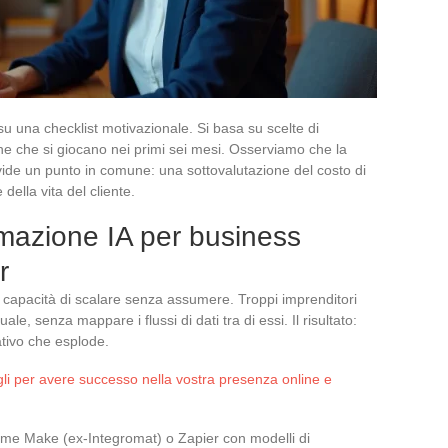
su una checklist motivazionale. Si basa su scelte di
ine che si giocano nei primi sei mesi. Osserviamo che la
ivide un punto in comune: una sottovalutazione del costo di
 della vita del cliente.
mazione IA per business
r
a capacità di scalare senza assumere. Troppi imprenditori
e, senza mappare i flussi di dati tra di essi. Il risultato:
ativo che esplode.
igli per avere successo nella vostra presenza online e
ome Make (ex-Integromat) o Zapier con modelli di