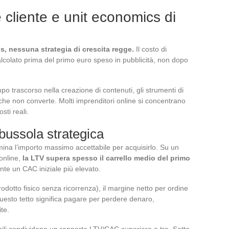
 cliente e unit economics di
, nessuna strategia di crescita regge.
Il costo di
lcolato prima del primo euro speso in pubblicità, non dopo
mpo trascorso nella creazione di contenuti, gli strumenti di
 che non converte. Molti imprenditori online si concentrano
sti reali.
bussola strategica
rmina l’importo massimo accettabile per acquisirlo. Su un
online,
la LTV supera spesso il carrello medio del primo
ente un CAC iniziale più elevato.
dotto fisico senza ricorrenza), il margine netto per ordine
uesto tetto significa pagare per perdere denaro,
te.
ili condividono un rapporto LTV/CAC superiore a tre. Sotto,