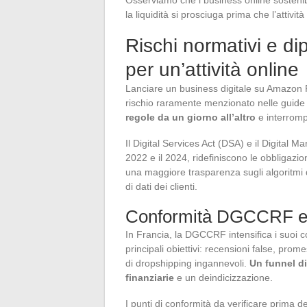
la liquidità si prosciuga prima che l’attivi
Rischi normativi e d
per un’attività online
Lanciare un business digitale su Amazon
rischio raramente menzionato nelle guide
regole da un giorno all’altro
e interrompe
Il Digital Services Act (DSA) e il Digital M
2022 e il 2024, ridefiniscono le obbligazion
una maggiore trasparenza sugli algoritmi d
di dati dei clienti.
Conformità DGCCRF e f
In Francia, la DGCCRF intensifica i suoi co
principali obiettivi: recensioni false, prom
di dropshipping ingannevoli.
Un funnel d
finanziarie
e un deindicizzazione.
I punti di conformità da verificare prima d