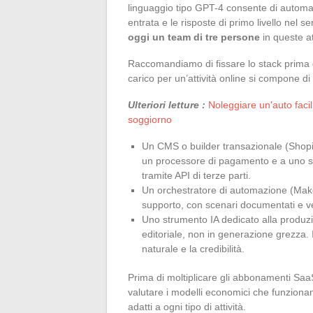
linguaggio tipo GPT-4 consente di automati
entrata e le risposte di primo livello nel ser
oggi un team di tre persone
in queste att
Raccomandiamo di fissare lo stack prima d
carico per un’attività online si compone di tr
Ulteriori letture :
Noleggiare un'auto facil
soggiorno
Un CMS o builder transazionale (Sho
un processore di pagamento e a uno str
tramite API di terze parti.
Un orchestratore di automazione (Make,
supporto, con scenari documentati e ve
Uno strumento IA dedicato alla produzion
editoriale, non in generazione grezza. 
naturale e la credibilità.
Prima di moltiplicare gli abbonamenti Saa
valutare i modelli economici che funzionan
adatti a ogni tipo di attività.