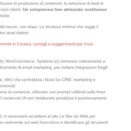
zzare la produzione di contenuti, la selezione di lead in
vizio clienti.
Un solopreneur ben attrezzato sostituisce
ività.
el lancio, non dopo. La struttura minima che regge il
e strati distinti:
mente in Corsica: consigli e suggerimenti per il tuo
pify, WooCommerce, Systeme.io) connesso nativamente a
umento di email marketing, per evitare integrazioni fragili
 n8n) che centralizza i flussi tra CRM, marketing e
rsionati.
e di contenuti, utilizzato con prompt calibrati sulla linea
Il contenuto IA non rielaborato penalizza il posizionamento
S, è necessario accedere al sito La Star du Web per
o realmente sul web francofono e identificare gli strumenti