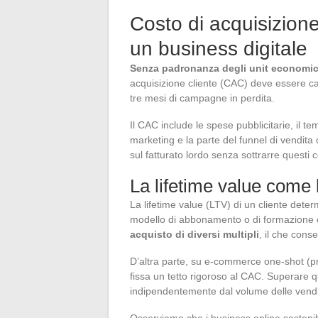
Costo di acquisizione
un business digitale
Senza padronanza degli unit economics
acquisizione cliente (CAC) deve essere ca
tre mesi di campagne in perdita.
Il CAC include le spese pubblicitarie, il te
marketing e la parte del funnel di vendita
sul fatturato lordo senza sottrarre questi co
La lifetime value come 
La lifetime value (LTV) di un cliente dete
modello di abbonamento o di formazione 
acquisto di diversi multipli
, il che cons
D’altra parte, su e-commerce one-shot (pro
fissa un tetto rigoroso al CAC. Superare q
indipendentemente dal volume delle vendi
Osserviamo che i business online sostenib