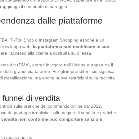
tà raggiunga il suo punto di pareggio.
ipendenza dalle piattaforme
 FBA, TikTok Shop o Instagram Shopping espone a un
 di sviluppo web:
la piattaforma può modificare le sue
re l’accesso alla clientela costruita su di essa.
arkets Act (DMA), entrati in vigore nell’Unione europea tra il
i delle grandi piattaforme. Per gli imprenditori, ciò significa
i classificazione, ma anche nuove restrizioni sulla raccolta
unnel di vendita
ntrolli sulle pratiche del commercio online dal 2022. I
esse di guadagni irrealistici sulle pagine di vendita e pratiche
i vendita non conforme può comportare sanzioni
ella messa online: