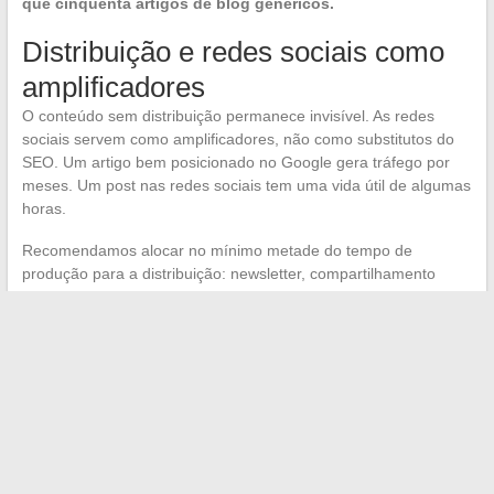
que cinquenta artigos de blog genéricos.
Distribuição e redes sociais como
amplificadores
O conteúdo sem distribuição permanece invisível. As redes
sociais servem como amplificadores, não como substitutos do
SEO. Um artigo bem posicionado no Google gera tráfego por
meses. Um post nas redes sociais tem uma vida útil de algumas
horas.
Recomendamos alocar no mínimo metade do tempo de
produção para a distribuição: newsletter, compartilhamento
direcionado em comunidades de nicho, reaproveitamento em
formatos curtos para as redes sociais. O conteúdo produzido
sem um plano de distribuição é um custo, não um investimento.
O desenvolvimento de um negócio online depende da
rigorosidade das fundações técnicas, da lucidez financeira e da
conformidade regulatória. As habilidades criativas e comerciais
vêm depois para amplificar uma estrutura já sólida, não para
compensar uma estrutura instável.