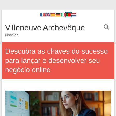
Villeneuve Archevêque
Notícias
Descubra as chaves do sucesso
para lançar e desenvolver seu
negócio online