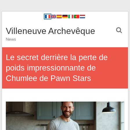
Villeneuve Archevêque
News
Le secret derrière la perte de
poids impressionnante de
Chumlee de Pawn Stars