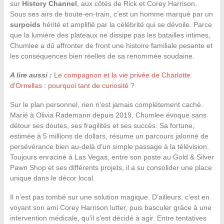
sur
History Channel
, aux côtés de Rick et Corey Harrison.
Sous ses airs de boute-en-train, c’est un homme marqué par un
surpoids
hérité et amplifié par la célébrité qui se dévoile. Parce
que la lumière des plateaux ne dissipe pas les batailles intimes,
Chumlee a dû affronter de front une histoire familiale pesante et
les conséquences bien réelles de sa renommée soudaine.
A lire aussi :
Le compagnon et la vie privée de Charlotte
d'Ornellas : pourquoi tant de curiosité ?
Sur le plan personnel, rien n’est jamais complètement caché.
Marié à Olivia Rademann depuis 2019, Chumlee évoque sans
détour ses doutes, ses fragilités et ses succès. Sa fortune,
estimée à 5 millions de dollars, résume un parcours jalonné de
persévérance bien au-delà d’un simple passage à la télévision.
Toujours enraciné à Las Vegas, entre son poste au Gold & Silver
Pawn Shop et ses différents projets, il a su consolider une place
unique dans le décor local.
Il n’est pas tombé sur une solution magique. D’ailleurs, c’est en
voyant son ami Corey Harrison lutter, puis basculer grâce à une
intervention médicale, qu’il s’est décidé à agir. Entre tentatives