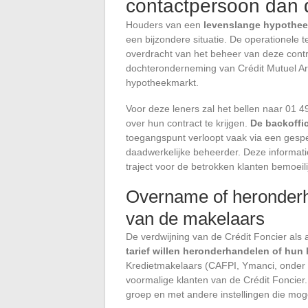
contactpersoon dan d
Houders van een
levenslange hypothee
een bijzondere situatie. De operationele te
overdracht van het beheer van deze contr
dochteronderneming van Crédit Mutuel Ar
hypotheekmarkt.
Voor deze leners zal het bellen naar 01 
over hun contract te krijgen.
De backoffic
toegangspunt verloopt vaak via een gespe
daadwerkelijke beheerder. Deze informatie
traject voor de betrokken klanten bemoeilij
Overname of heronderha
van de makelaars
De verdwijning van de Crédit Foncier als a
tarief willen heronderhandelen of hun
Kredietmakelaars (CAFPI, Ymanci, onder 
voormalige klanten van de Crédit Fonci
groep en met andere instellingen die mo