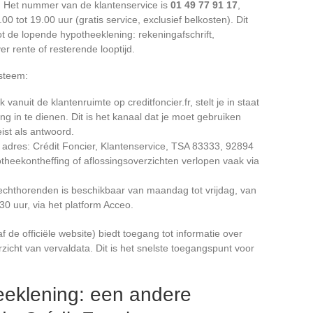
on. Het nummer van de klantenservice is
01 49 77 91 17
,
0 tot 19.00 uur (gratis service, exclusief belkosten). Dit
 de lopende hypotheeklening: rekeningafschrift,
r rente of resterende looptijd.
steem:
 vanuit de klantenruimte op creditfoncier.fr, stelt je in staat
ng in te dienen. Dit is het kanaal dat je moet gebruiken
ist als antwoord.
e adres: Crédit Foncier, Klantenservice, TSA 83333, 92894
heekontheffing of aflossingsoverzichten verlopen vaak via
echthorenden is beschikbaar van maandag tot vrijdag, van
30 uur, via het platform Acceo.
f de officiële website) biedt toegang tot informatie over
icht van vervaldata. Dit is het snelste toegangspunt voor
eklening: een andere