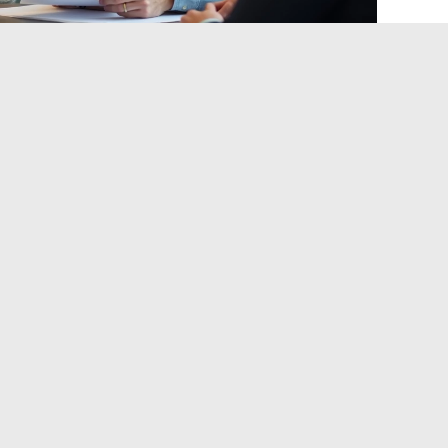
e Crédit Foncier: de procedure
jd aan klachten. De procedure volgt een klassiek circuit in
klantenservice per telefoon, formulier of post. De meeste
veau behandeld.
evredigend is, stuur dan een brief naar de klachtenservice
postadres in Nanterre.
nde onenigheid, neem contact op met de ombudsman van
an de ombudsman staan op de pagina “In geval van
 zijn gepubliceerd, geven aan dat
de reactietijden van de
le dagen tot meerdere weken, afhankelijk van de aard van