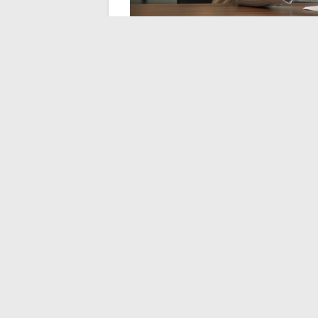
Klacht indienen bij d
die je moet kennen
De officiële website heeft een pagina gewi
drie niveaus:
Eerste niveau: neem contact op met de 
gangbare verzoeken worden op dit ni
Tweede niveau: als het antwoord niet b
van de Crédit Foncier, naar hetzelfde 
Derde niveau: in geval van aanhoude
de BPCE-groep. De contactgegevens v
klacht” van de website creditfoncier.fr.
De reacties die op beoordelingsplatforms
klantenservice sterk variëren
, van enke