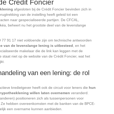
e Crédit Foncier
klening
afgesloten bij de Crédit Foncier bevinden zich in
rugtrekking van de instelling heeft geleid tot een
acten naar gespecialiseerde partijen. De CFCAL,
kéa, beheert nu het grootste deel van de levenslange
49 77 91 17 niet voldoende zijn om technische antwoorden
e van de levenslange lening is uitbesteed
, en het
cialiseerde makelaar die de link kan leggen met de
 staat niet op de website van de Crédit Foncier, wat het
kt.
ndeling van een lening: de rol
ctieve kredietgever heeft ook de circuit voor leners die
hun
 hypotheeklening willen laten overnemen
veranderd.
anderen) positioneren zich als tussenpersonen voor
er. Ze hebben overeenkomsten met de banken van de BPCE-
gelijk een overname kunnen aanbieden.