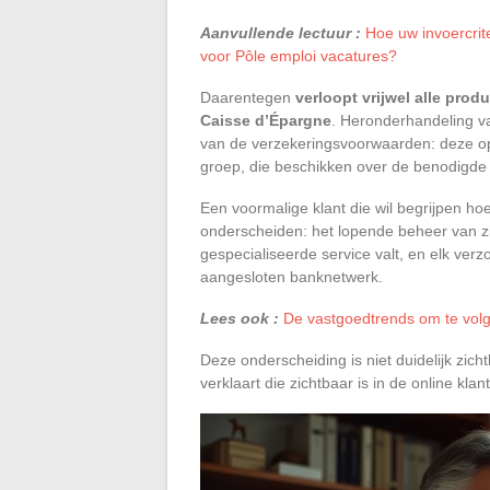
Aanvullende lectuur :
Hoe uw invoercrite
voor Pôle emploi vacatures?
Daarentegen
verloopt vrijwel alle pro
Caisse d’Épargne
. Heronderhandeling v
van de verzekeringsvoorwaarden: deze op
groep, die beschikken over de benodigde
Een voormalige klant die wil begrijpen ho
onderscheiden: het lopende beheer van zi
gespecialiseerde service valt, en elk verz
aangesloten banknetwerk.
Lees ook :
De vastgoedtrends om te vol
Deze onderscheiding is niet duidelijk zicht
verklaart die zichtbaar is in de online klan