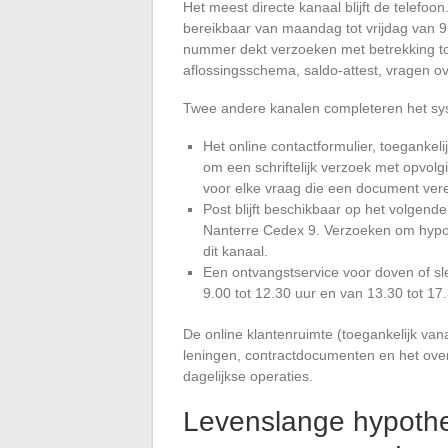
Het meest directe kanaal blijft de telefo
bereikbaar van maandag tot vrijdag van 9.0
nummer dekt verzoeken met betrekking tot
aflossingsschema, saldo-attest, vragen ove
Twee andere kanalen completeren het sy
Het online contactformulier, toegankelijk
om een schriftelijk verzoek met opvolgi
voor elke vraag die een document vere
Post blijft beschikbaar op het volgend
Nanterre Cedex 9. Verzoeken om hypot
dit kanaal.
Een ontvangstservice voor doven of sl
9.00 tot 12.30 uur en van 13.30 tot 17.
De online klantenruimte (toegankelijk vana
leningen, contractdocumenten en het overz
dagelijkse operaties.
Levenslange hypothe