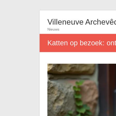
Villeneuve Archevê
Nieuws
Katten op bezoek: on