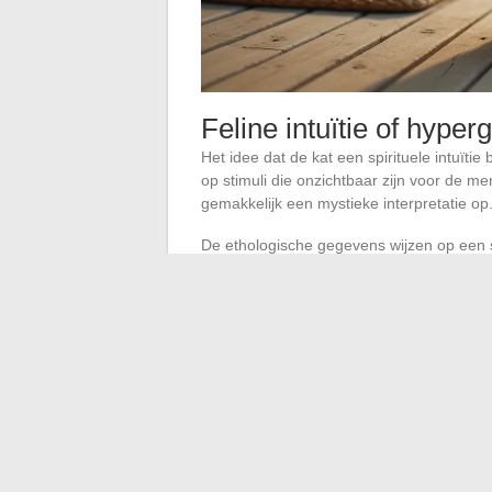
Feline intuïtie of hyp
Het idee dat de kat een spirituele intuïti
op stimuli die onzichtbaar zijn voor de me
gemakkelijk een mystieke interpretatie op
De ethologische gegevens wijzen op een s
geluiden, detecteert minimale bewegingen 
beter is dan dat van de mens.
Wat wij in
een beter presterend sensorisch appar
Spirituele betekenis 
kat: de verschillen in
De kleur van de vacht blijft het meest voor
lezingen van bezoekende katten.