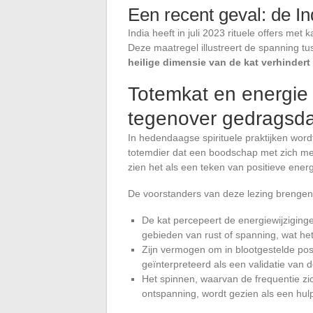
Een recent geval: de I
India heeft in juli 2023 rituele offers met
Deze maatregel illustreert de spanning t
heilige dimensie van de kat verhindert
Totemkat en energie v
tegenover gedragsd
In hedendaagse spirituele praktijken word
totemdier dat een boodschap met zich me
zien het als een teken van positieve ene
De voorstanders van deze lezing brengen
De kat percepeert de energiewijziginge
gebieden van rust of spanning, wat he
Zijn vermogen om in blootgestelde posi
geïnterpreteerd als een validatie van 
Het spinnen, waarvan de frequentie zi
ontspanning, wordt gezien als een hulp