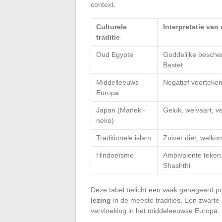
context.
Culturele
Interpretatie van
traditie
Oud Egypte
Goddelijke besche
Bastet
Middelleeuws
Negatief voorteken
Europa
Japan (Maneki-
Geluk, welvaart, v
neko)
Traditionele islam
Zuiver dier, welkom
Hindoeïsme
Ambivalente teken
Shashthi
Deze tabel belicht een vaak genegeerd p
lezing
in de meeste tradities. Een zwart
vervloeking in het middeleeuwse Europa.