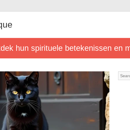
que
tdek hun spirituele betekenissen en 