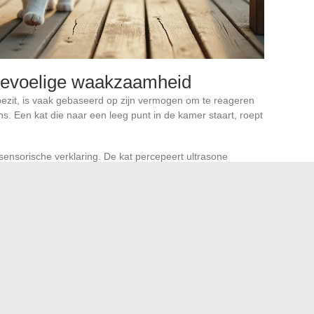
ergevoelige waakzaamheid
e bezit, is vaak gebaseerd op zijn vermogen om te reageren
ns. Een kat die naar een leeg punt in de kamer staart, roept
.
ensorische verklaring. De kat percepeert ultrasone
dankzij zijn snorharen en heeft een nachtzicht dat veel
terpreteren als een zesde zintuig, is het resultaat van
aat
.
van de zwarte, rode of witte
 interpretatie
komende criterium voor differentiatie in de spirituele