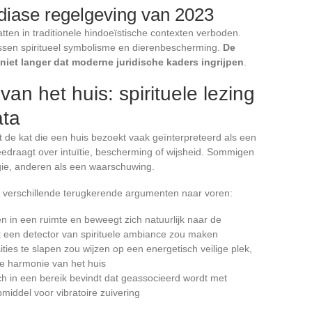
ndiase regelgeving van 2023
 katten in traditionele hindoeïstische contexten verboden.
ussen spiritueel symbolisme en dierenbescherming.
De
 niet langer dat moderne juridische kaders ingrijpen
.
an het huis: spirituele lezing
ata
t de kat die een huis bezoekt vaak geïnterpreteerd als een
edraagt over intuïtie, bescherming of wijsheid. Sommigen
rgie, anderen als een waarschuwing.
 verschillende terugkerende argumenten naar voren:
n in een ruimte en beweegt zich natuurlijk naar de
t een detector van spirituele ambiance zou maken
ties te slapen zou wijzen op een energetisch veilige plek,
de harmonie van het huis
ch in een bereik bevindt dat geassocieerd wordt met
middel voor vibratoire zuivering