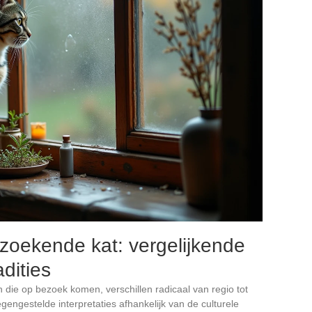
zoekende kat: vergelijkende
adities
n die op bezoek komen, verschillen radicaal van regio tot
gengestelde interpretaties afhankelijk van de culturele