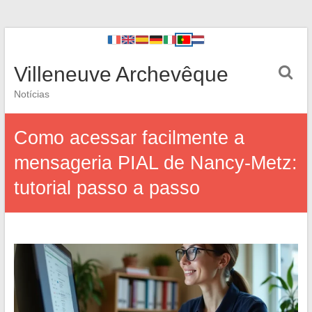
Villeneuve Archevêque
Notícias
Como acessar facilmente a
mensageria PIAL de Nancy-Metz:
tutorial passo a passo