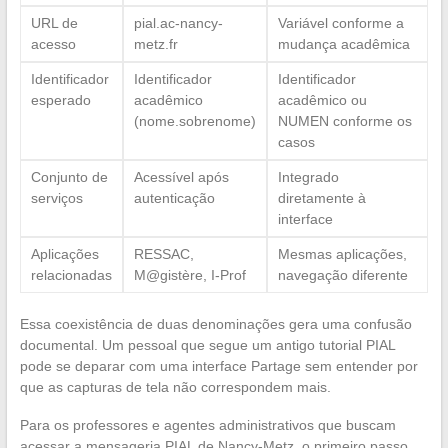
URL de
pial.ac-nancy-
Variável conforme a
acesso
metz.fr
mudança acadêmica
Identificador
Identificador
Identificador
esperado
acadêmico
acadêmico ou
(nome.sobrenome)
NUMEN conforme os
casos
Conjunto de
Acessível após
Integrado
serviços
autenticação
diretamente à
interface
Aplicações
RESSAC,
Mesmas aplicações,
relacionadas
M@gistère, I-Prof
navegação diferente
Essa coexistência de duas denominações gera uma confusão
documental. Um pessoal que segue um antigo tutorial PIAL
pode se deparar com uma interface Partage sem entender por
que as capturas de tela não correspondem mais.
Para os professores e agentes administrativos que buscam
acessar a mensageria PIAL de Nancy-Metz, o primeiro passo