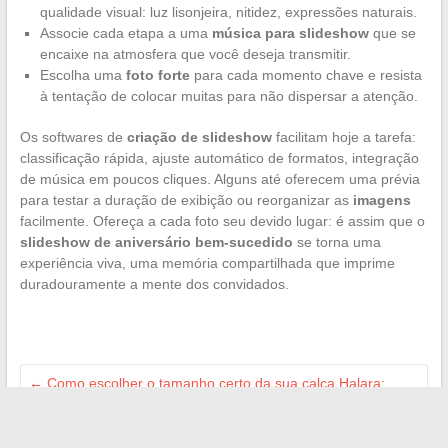
qualidade visual: luz lisonjeira, nitidez, expressões naturais.
Associe cada etapa a uma
música para slideshow
que se
encaixe na atmosfera que você deseja transmitir.
Escolha uma
foto forte
para cada momento chave e resista
à tentação de colocar muitas para não dispersar a atenção.
Os softwares de
criação de slideshow
facilitam hoje a tarefa:
classificação rápida, ajuste automático de formatos, integração
de música em poucos cliques. Alguns até oferecem uma prévia
para testar a duração de exibição ou reorganizar as
imagens
facilmente. Ofereça a cada foto seu devido lugar: é assim que o
slideshow de aniversário bem-sucedido
se torna uma
experiência viva, uma memória compartilhada que imprime
duradouramente a mente dos convidados.
←
Como escolher o tamanho certo da sua calça Halara:
dicas para mulheres francesas
As tendências imobiliárias a seguir para ter sucesso no seu