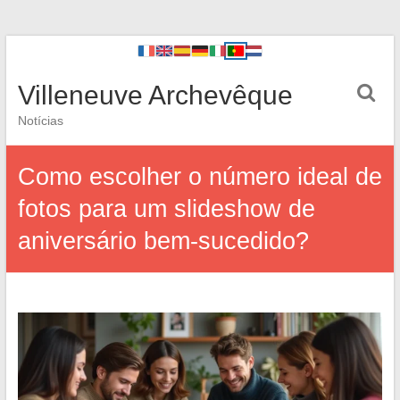
Villeneuve Archevêque
Notícias
Como escolher o número ideal de
fotos para um slideshow de
aniversário bem-sucedido?