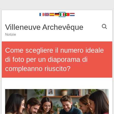
Villeneuve Archevêque
Notizie
Come scegliere il numero ideale
di foto per un diaporama di
compleanno riuscito?