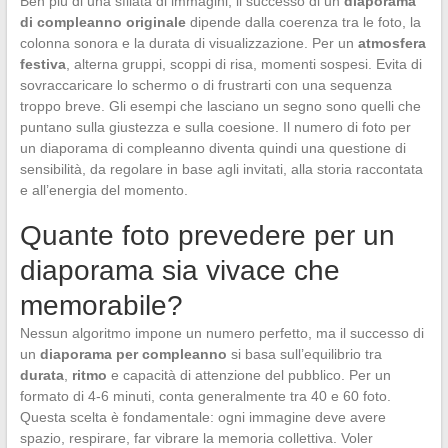
Ben più di una sfilata di immagini, il successo di un
diaporama
di compleanno originale
dipende dalla coerenza tra le foto, la
colonna sonora e la durata di visualizzazione. Per un
atmosfera
festiva
, alterna gruppi, scoppi di risa, momenti sospesi. Evita di
sovraccaricare lo schermo o di frustrarti con una sequenza
troppo breve. Gli esempi che lasciano un segno sono quelli che
puntano sulla giustezza e sulla coesione. Il numero di foto per
un diaporama di compleanno diventa quindi una questione di
sensibilità, da regolare in base agli invitati, alla storia raccontata
e all’energia del momento.
Quante foto prevedere per un
diaporama sia vivace che
memorabile?
Nessun algoritmo impone un numero perfetto, ma il successo di
un
diaporama per compleanno
si basa sull’equilibrio tra
durata
,
ritmo
e capacità di attenzione del pubblico. Per un
formato di 4-6 minuti, conta generalmente tra 40 e 60 foto.
Questa scelta è fondamentale: ogni immagine deve avere
spazio, respirare, far vibrare la memoria collettiva. Voler