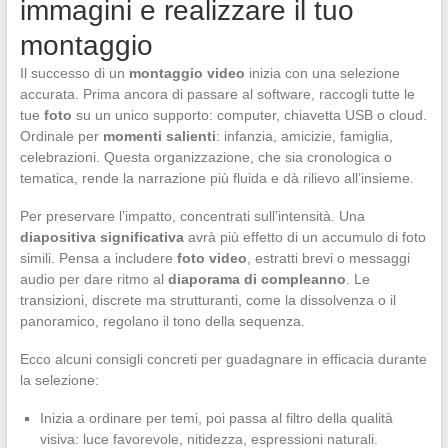
immagini e realizzare il tuo
montaggio
Il successo di un
montaggio video
inizia con una selezione
accurata. Prima ancora di passare al software, raccogli tutte le
tue
foto
su un unico supporto: computer, chiavetta USB o cloud.
Ordinale per
momenti salienti
: infanzia, amicizie, famiglia,
celebrazioni. Questa organizzazione, che sia cronologica o
tematica, rende la narrazione più fluida e dà rilievo all’insieme.
Per preservare l’impatto, concentrati sull’intensità. Una
diapositiva significativa
avrà più effetto di un accumulo di foto
simili. Pensa a includere
foto video
, estratti brevi o messaggi
audio per dare ritmo al
diaporama di compleanno
. Le
transizioni, discrete ma strutturanti, come la dissolvenza o il
panoramico, regolano il tono della sequenza.
Ecco alcuni consigli concreti per guadagnare in efficacia durante
la selezione:
Inizia a ordinare per temi, poi passa al filtro della qualità
visiva: luce favorevole, nitidezza, espressioni naturali.