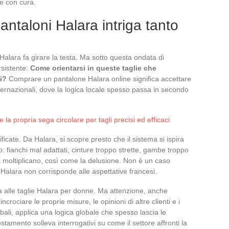
se con cura.
antaloni Halara intriga tanto
Halara fa girare la testa. Ma sotto questa ondata di
rsistente:
Come orientarsi in queste taglie che
i?
Comprare un pantalone Halara online significa accettare
nternazionali, dove la logica locale spesso passa in secondo
la propria sega circolare per tagli precisi ed efficaci
ficate. Da Halara, si scopre presto che il sistema si ispira
to: fianchi mal adattati, cinture troppo strette, gambe troppo
 si moltiplicano, così come la delusione. Non è un caso
 Halara non corrisponde alle aspettative francesi.
ida alle taglie Halara per donne. Ma attenzione, anche
crociare le proprie misure, le opinioni di altre clienti e i
li, applica una logica globale che spesso lascia le
tamento solleva interrogativi su come il settore affronti la