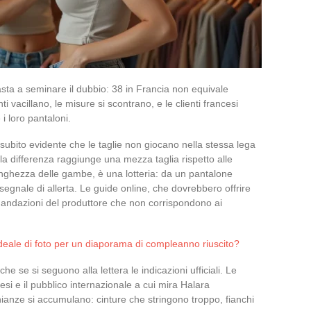
ta a seminare il dubbio: 38 in Francia non equivale
i vacillano, le misure si scontrano, e le clienti francesi
i loro pantaloni.
 subito evidente che le taglie non giocano nella stessa lega
 la differenza raggiunge una mezza taglia rispetto alle
unghezza delle gambe, è una lotteria: da un pantalone
ro segnale di allerta. Le guide online, che dovrebbero offrire
omandazioni del produttore che non corrispondono ai
deale di foto per un diaporama di compleanno riuscito?
he se si seguono alla lettera le indicazioni ufficiali. Le
esi e il pubblico internazionale a cui mira Halara
onianze si accumulano: cinture che stringono troppo, fianchi