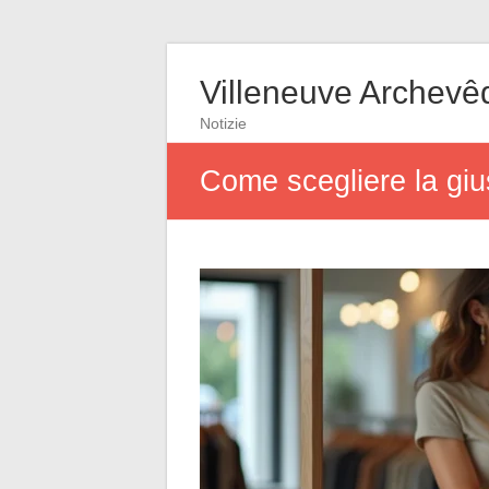
Villeneuve Archevê
Notizie
Come scegliere la gius