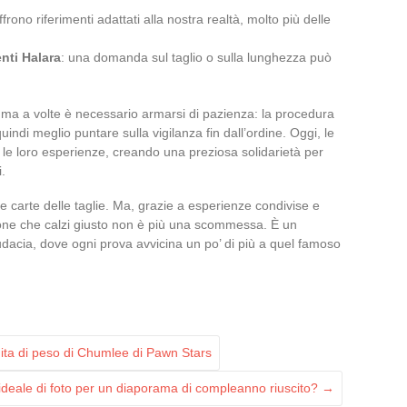
ffrono riferimenti adattati alla nostra realtà, molto più delle
enti Halara
: una domanda sul taglio o sulla lunghezza può
ma a volte è necessario armarsi di pazienza: la procedura
uindi meglio puntare sulla vigilanza fin dall’ordine. Oggi, le
le loro esperienze, creando una preziosa solidarietà per
i.
 carte delle taglie. Ma, grazie a esperienze condivise e
lone che calzi giusto non è più una scommessa. È un
udacia, dove ogni prova avvicina un po’ di più a quel famoso
dita di peso di Chumlee di Pawn Stars
ideale di foto per un diaporama di compleanno riuscito?
→