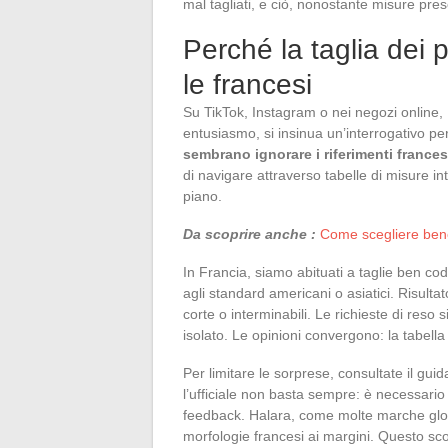
mal tagliati, e ciò, nonostante misure pre
Perché la taglia dei p
le francesi
Su TikTok, Instagram o nei negozi online, 
entusiasmo, si insinua un’interrogativo pe
sembrano ignorare i riferimenti frances
di navigare attraverso tabelle di misure i
piano.
Da scoprire anche :
Come scegliere bene 
In Francia, siamo abituati a taglie ben codi
agli standard americani o asiatici. Risulta
corte o interminabili. Le richieste di reso
isolato. Le opinioni convergono: la tabella
Per limitare le sorprese, consultate il gu
l’ufficiale non basta sempre: è necessario in
feedback. Halara, come molte marche globa
morfologie francesi ai margini. Questo scos