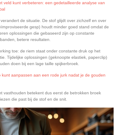
et veld kunt verbeteren: een gedetailleerde analyse van
bal
verandert de situatie. De stof glijdt over zichzelf en over
geïmproviseerde gesp) houdt minder goed stand omdat de
everen oplossingen die gebaseerd zijn op constante
 banden, betere resultaten.
rking toe: de riem staat onder constante druk op het
tie. Tijdelijke oplossingen (geknoopte elastiek, paperclip)
ouden doen bij een lage taille spijkerbroek.
p kunt aanpassen aan een rode jurk nadat je de gouden
nt vasthouden betekent dus eerst de betrokken broek
ezen die past bij de stof en de snit.