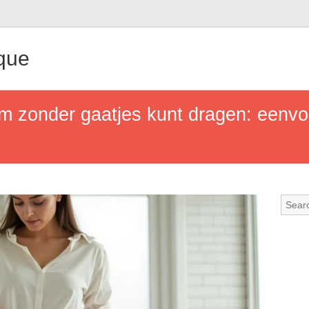
que
m zonder gaatjes kunt dragen: eenvo