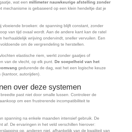
 gaatje, wat een
millimeter nauwkeurige afstelling zonder
t mechanisme is gebaseerd op een klein hendeltje dat je
ij vloeiende broeken: de spanning blijft constant, zonder
oop van tijd ovaal wordt. Aan de andere kant kan de ratel
 herhaaldelijk wrijving ondervindt, sneller vervuilen. Een
l voldoende om de vergrendeling te herstellen.
ochten elastische riem, werkt zonder gaatjes of
n van de vlecht, op elk punt.
De soepelheid van het
lleomvang
gedurende de dag, wat het een logische keuze
 (kantoor, autorijden).
nen over deze systemen
breedte past niet door smalle lussen. Controleer de
aankoop om een frustrerende incompatibiliteit te
un spanning na enkele maanden intensief gebruik. De
 af. De ervaringen in het veld verschillen hierover:
lapping op, anderen niet, afhankelijk van de kwaliteit van