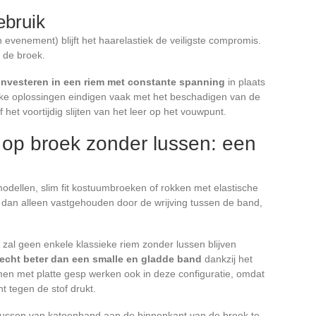
ebruik
n evenement) blijft het haarelastiek de veiligste compromis.
 de broek.
 investeren in een riem met constante spanning
in plaats
lijke oplossingen eindigen vaak met het beschadigen van de
het voortijdig slijten van het leer op het vouwpunt.
 op broek zonder lussen: een
ellen, slim fit kostuumbroeken of rokken met elastische
t dan alleen vastgehouden door de wrijving tussen de band,
) zal geen enkele klassieke riem zonder lussen blijven
hecht beter dan een smalle en gladde band
dankzij het
emen met platte gesp werken ook in deze configuratie, omdat
 tegen de stof drukt.
e lussen van katoenband aan de binnenkant van de broek te