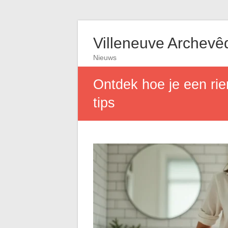
Villeneuve Archevê
Nieuws
Ontdek hoe je een rie
tips