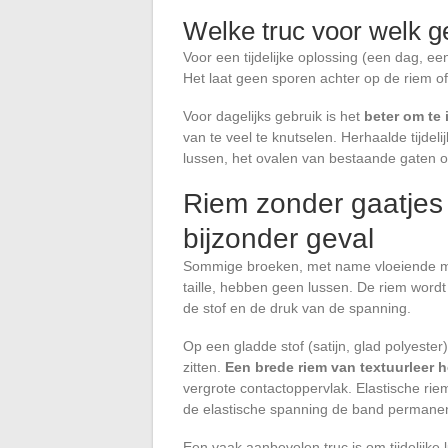
Welke truc voor welk g
Voor een tijdelijke oplossing (een dag, ee
Het laat geen sporen achter op de riem of
Voor dagelijks gebruik is het
beter om te
van te veel te knutselen. Herhaalde tijde
lussen, het ovalen van bestaande gaten of 
Riem zonder gaatjes
bijzonder geval
Sommige broeken, met name vloeiende mod
taille, hebben geen lussen. De riem word
de stof en de druk van de spanning.
Op een gladde stof (satijn, glad polyester
zitten.
Een brede riem van textuurleer 
vergrote contactoppervlak. Elastische ri
de elastische spanning de band permanent
Een vaak aanbevolen truc is om tijdelijk