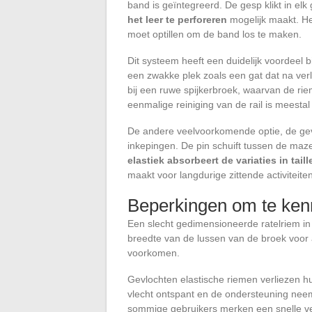
band is geïntegreerd. De gesp klikt in elk
het leer te perforeren
mogelijk maakt. He
moet optillen om de band los te maken.
Dit systeem heeft een duidelijk voordeel b
een zwakke plek zoals een gat dat na verl
bij een ruwe spijkerbroek, waarvan de riem
eenmalige reiniging van de rail is meesta
De andere veelvoorkomende optie, de gevl
inkepingen. De pin schuift tussen de maze
elastiek absorbeert de variaties in tai
maakt voor langdurige zittende activiteiten
Beperkingen om te ken
Een slecht gedimensioneerde ratelriem in 
breedte van de lussen van de broek voor 
voorkomen.
Gevlochten elastische riemen verliezen h
vlecht ontspant en de ondersteuning neemt
sommige gebruikers merken een snelle vers