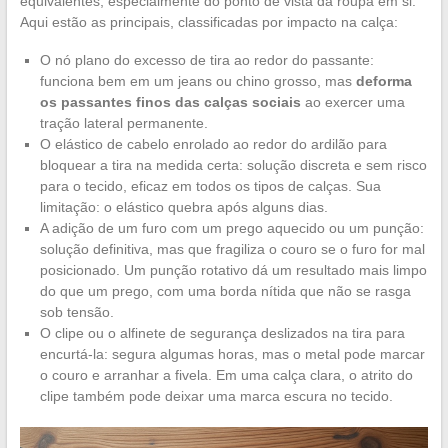
equivalentes, especialmente do ponto de vista da roupa em si.
Aqui estão as principais, classificadas por impacto na calça:
O nó plano do excesso de tira ao redor do passante:
funciona bem em um jeans ou chino grosso, mas
deforma
os passantes finos das calças sociais
ao exercer uma
tração lateral permanente.
O elástico de cabelo enrolado ao redor do ardilão para
bloquear a tira na medida certa: solução discreta e sem risco
para o tecido, eficaz em todos os tipos de calças. Sua
limitação: o elástico quebra após alguns dias.
A adição de um furo com um prego aquecido ou um punção:
solução definitiva, mas que fragiliza o couro se o furo for mal
posicionado. Um punção rotativo dá um resultado mais limpo
do que um prego, com uma borda nítida que não se rasga
sob tensão.
O clipe ou o alfinete de segurança deslizados na tira para
encurtá-la: segura algumas horas, mas o metal pode marcar
o couro e arranhar a fivela. Em uma calça clara, o atrito do
clipe também pode deixar uma marca escura no tecido.