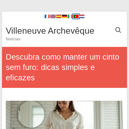
Villeneuve Archevêque
Notícias
Descubra como manter um cinto
sem furo: dicas simples e
eficazes