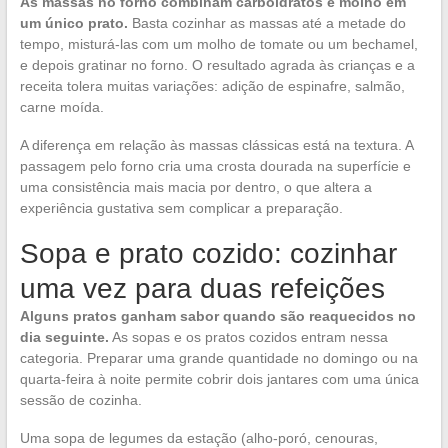
As massas no forno combinam carboidratos e molho em
um único prato.
Basta cozinhar as massas até a metade do
tempo, misturá-las com um molho de tomate ou um bechamel,
e depois gratinar no forno. O resultado agrada às crianças e a
receita tolera muitas variações: adição de espinafre, salmão,
carne moída.
A diferença em relação às massas clássicas está na textura. A
passagem pelo forno cria uma crosta dourada na superfície e
uma consistência mais macia por dentro, o que altera a
experiência gustativa sem complicar a preparação.
Sopa e prato cozido: cozinhar
uma vez para duas refeições
Alguns pratos ganham sabor quando são reaquecidos no
dia seguinte.
As sopas e os pratos cozidos entram nessa
categoria. Preparar uma grande quantidade no domingo ou na
quarta-feira à noite permite cobrir dois jantares com uma única
sessão de cozinha.
Uma sopa de legumes da estação (alho-poró, cenouras,